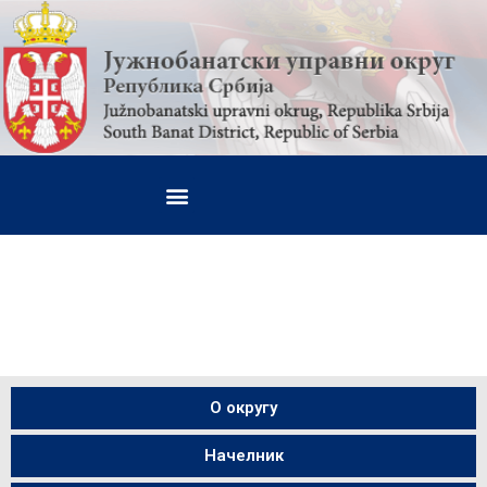
О округу
Начелник