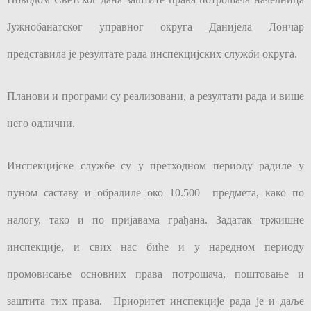
Јужнобанатског управног округа Данијела Лончар
представила је резултате рада инспекцијских служби округа.
Планови и програми су реализовани, а резултати рада и више
него одлични.
Инспекцијске службе су у претходном периоду радиле у
пуном саставу и обрадиле око 10.500 предмета, како по
налогу, тако и по пријавама грађана. Задатак тржишне
инспекције, и свих нас биће и у наредном периоду
промовисање основних права потрошача, поштовање и
заштитa тих права.
Приоритет инспекције рада је и даље