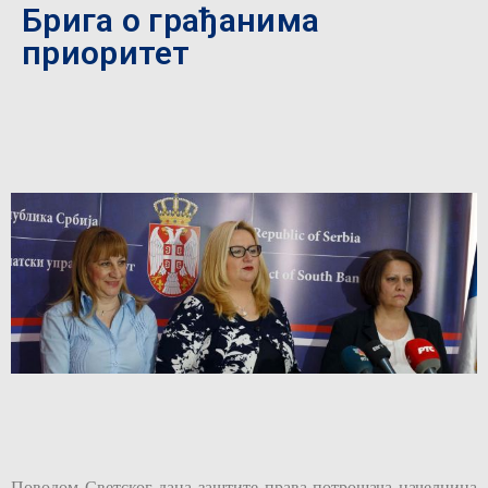
Брига о грађанима
приоритет
Поводом Светског дана заштите права потрошача начелница