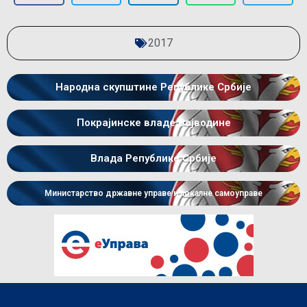
2017
Народна скупштине Републике Србије
Покрајинске владе Војводине
Влада Републике Србије
Министарство државне управе и локалне самоуправе