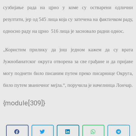
сузбијање рада на црно у коме су остварени одлични
резултати, јер од 545 лица која су затечена на фактичком раду,
односно раду на црно 516 лица је засновало радни однос.
„Користим прилику да још једном кажем да су врата
Јужнобанатског округа отворена за све грађане и да пријаве
могу поднети било писаним путем преко писарнице Округа,
било путем званичног мејла.“, поручила је начелница Лончар.
{module[309]}