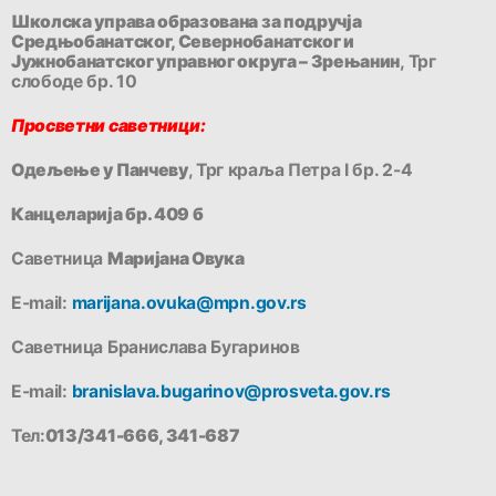
Школска управа образована за подручја
Средњобанатског, Севернобанатског и
Јужнобанатског управног округа –
Зрењанин
, Трг
слободе бр. 10
Просветни саветници:
Одељење у Панчеву
, Трг краља Петра I бр. 2-4
Канцеларија бр. 409 б
Саветница
Маријана Овука
Е-mail:
marijana.ovuka@mpn.gov.rs
Саветница Бранислава Бугаринов
Е-mail:
branislava.bugarinov@prosveta.gov.rs
Тел:
013/341-666, 341-687