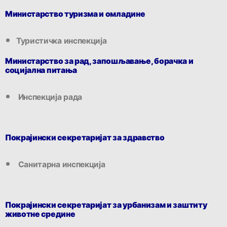
Министарство туризма и омладине
Туристичка инспекција
Министарство за рад, запошљавање, борачка и
социјална питања
Инспекција рада
Покрајински секретаријат за здравство
Санитарна инспекција
Покрајински секретаријат за урбанизам и заштиту
животне средине