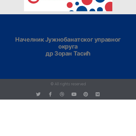
Начелник Јужнобанатског управног
округа
др Зоран Тасић
© All rights reserved