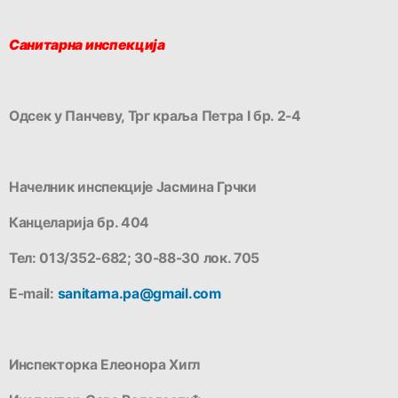
Санитарна инспекција
Одсек у Панчеву, Трг краља Петра I бр. 2-4
Начелник инспекције Јасмина Грчки
Канцеларија бр. 404
Тел: 013/352-682; 30-88-30 лок. 705
Е-mail:
sanitarna.pa@gmail.com
Инспекторка Елеонора Хигл