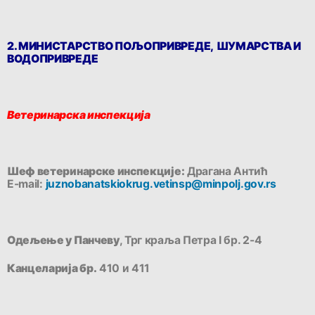
2. МИНИСТАРСТВО ПОЉОПРИВРЕДЕ,
ШУМАРСТВА И
ВОДОПРИВРЕДЕ
Ветеринарска инспекција
Шеф ветеринарске инспекције:
Драгана Антић
E-mail:
juznobanatskiokrug.vetinsp@minpolj.gov.rs
Одељење у Панчеву
, Трг краља Петра I бр. 2-4
Канцеларија бр.
410 и 411