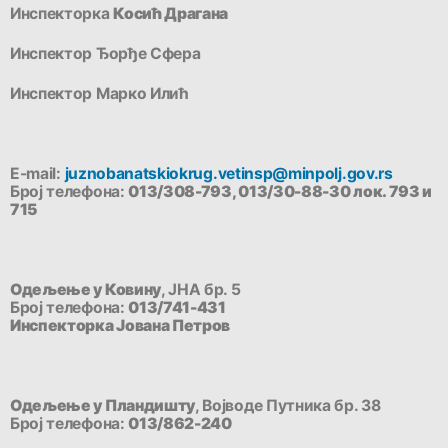
Инспекторка
Косић Драгана
Инспектор Ђорђе Сфера
Инспектор Марко Илић
E-mail:
juznobanatskiokrug.vetinsp@minpolj.gov.rs
Број телефона:
013/308-793, 013/30-88-30 лок. 793 и
715
Одељење у Ковину
, ЈНА бр. 5
Број телефона:
013/741-431
Инспекторка Јована Петров
Одељење у Пландишту
, Војводе Путника бр. 38
Број телефона:
013/862-240