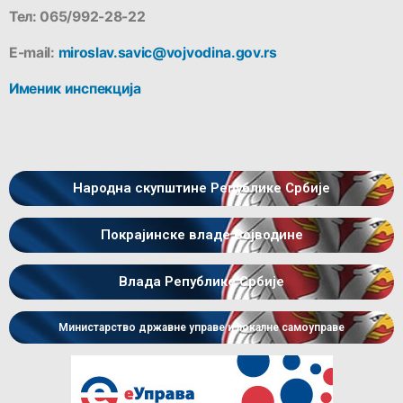
Тел: 065/992-28-22
Е-mail:
miroslav.savic@vojvodina.gov.rs
Именик инспекција
Народна скупштине Републике Србије
Покрајинске владе Војводине
Влада Републике Србије
Министарство државне управе и локалне самоуправе