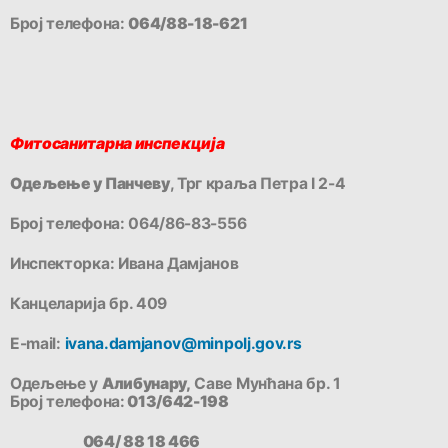
Број телефона:
064/88-18-621
Фитосанитарна инспекција
Одељење у Панчеву
, Трг краља Петра I 2-4
Број телефона: 064/86-83-556
Инспекторка: Ивана Дамјанов
Канцеларија бр. 409
Е-mail:
ivana.damjanov@minpolj.gov.rs
Одељење у
Алибунару,
Саве Мунћана бр. 1
Број телефона:
013/642-198
064/ 88 18 466