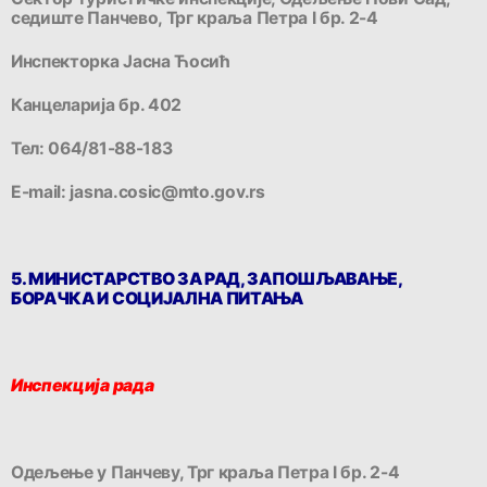
седиште Панчево, Трг краља Петра I бр. 2-4
Инспекторка Јасна Ћосић
Канцеларија бр. 402
Тел: 064/81-88-183
E-mail: jasna.cosic@mto.gov.rs
5. МИНИСТАРСТВО ЗА РАД, ЗАПОШЉАВАЊЕ,
БОРАЧКА И СОЦИЈАЛНА ПИТАЊА
Инспекција рада
Одељење у Панчеву, Трг краља Петра I бр. 2-4