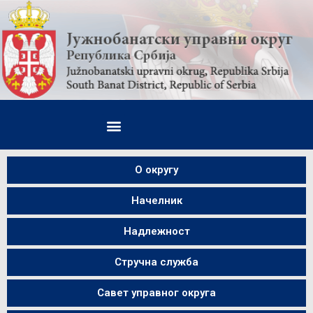
О округу
Начелник
Надлежност
Стручна служба
Савет управнoг округа