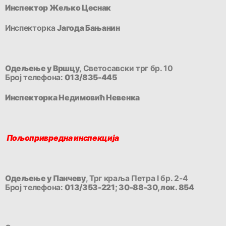
Инспектор Жељко Цеснак
Инспекторка
Јагода Бањанин
Одељење у Вршцу
, Светосавски трг бр. 10
Број телефона:
013/835-445
Инспекторка Недимовић Невенка
Пољопривредна инспекција
Одељење у Панчеву
, Трг краља Петра I бр. 2-4
Број телефона:
013/353-221; 30-88-30, лок. 854