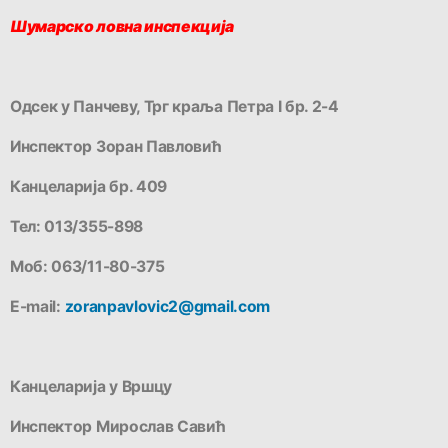
Шумарско ловна инспекција
Одсек у Панчеву, Трг краља Петра I бр. 2-4
Инспектор Зоран Павловић
Канцеларија бр. 409
Тел: 013/355-898
Моб: 063/11-80-375
Е-mail:
zoranpavlovic2@gmail.com
Канцеларија у Вршцу
Инспектор Мирослав Савић