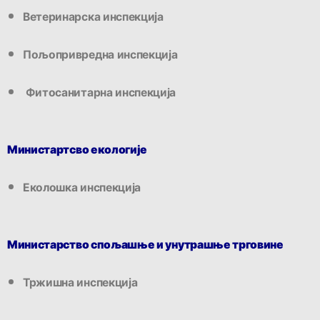
Ветеринарска инспекција
Пољопривредна инспекција
Фитосанитарна инспекцијa
Министартсво екологије
Еколошка инспекција
Министарство спољашње и унутрашње трговине
Тржишна инспекција