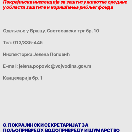
Покрајинска инспекција за заштиту животне средине
у области заштите и коришћења рибљег фонда
Одељење у Вршцу, Светосавски трг бр. 10
Тел: 013/835-445
Инспекторка Јелена Поповић
Е-mail: jelena.popovic@vojvodina.gov.rs
Канцеларија бр. 1
8. ПОКРАЈИНСКИ СЕКРЕТАРИЈАТ ЗА
ПОЉОПРИВРЕДУ, ВОДОПРИВРЕДУ И ШУМАРСТВО