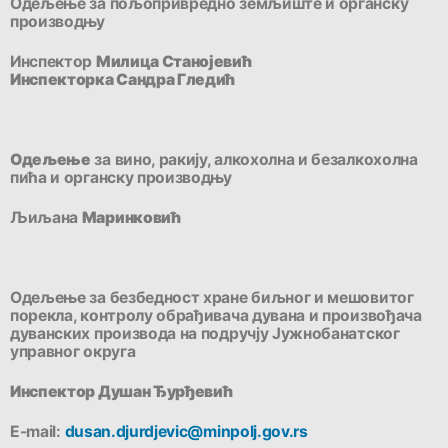
Oдељењe за пољопривредно земљиште и органску
производњу
Инспектор
Милица Станојевић
Инспекторка Сандра Гледић
Oдељење
за вино, ракију, алкохолна и безалкохолна
пића и органску производњу
Љиљана
Маринковић
Одељење за безбедност хране биљног и мешовитог
порекла, контролу обрађивача дувана и произвођача
дуванских производа на подручју Јужнобанатског
управног округа
Инспектор Душан Ђурђевић
E-mail:
dusan.djurdjevic@minpolj.gov.rs