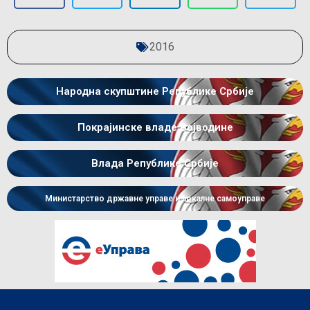
2016
Народна скупштине Републике Србије
Покрајинске владе Војводине
Влада Републике Србије
Министарство државне управе и локалне самоуправе