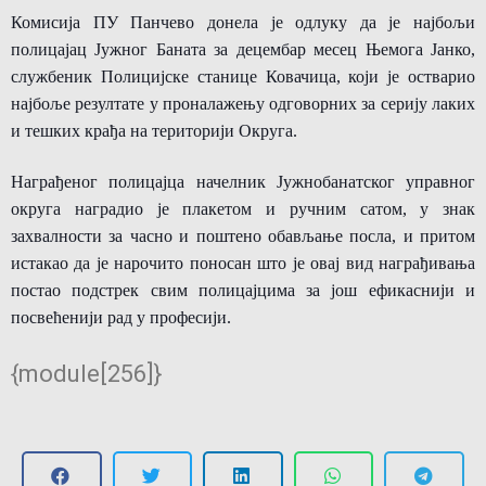
Комисија ПУ Панчево донела је одлуку да је најбољи
полицајац Јужног Баната за децембар месец Њемога Јанко,
службеник Полицијске станице Ковачица, који је остварио
најбоље резултате у проналажењу одговорних за серију лаких
и тешких крађа на територији Округа.
Награђеног полицајца начелник Јужнобанатског управног
округа наградио је плакетом и ручним сатом, у знак
захвалности за часно и поштено обављање посла, и притом
истакао да је нарочито поносан што је овај вид награђивања
постао подстрек свим полицaјцима за још ефикаснији и
посвећенији рад у професији.
{module[256]}