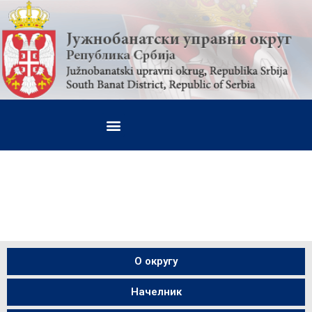
О округу
Начелник