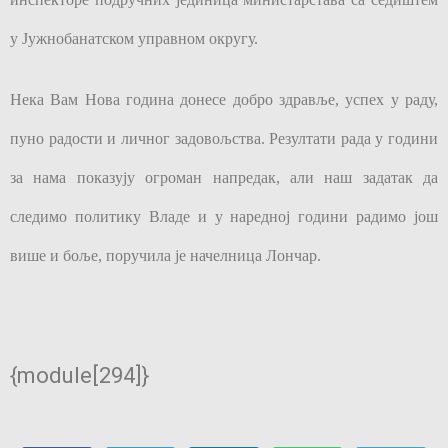
у Јужнобанатском управном округу.
Нека Вам Нова година донесе добро здравље, успех у раду,
пуно радости и личног задовољства. Резултати рада у години
за нама показују огроман напредак, али наш задатак да
следимо политику Владе и у наредној години радимо још
више и боље, поручила је начелница Лончар.
{module[294]}