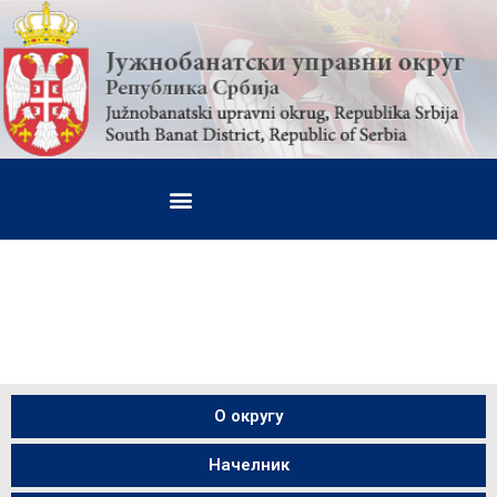
О округу
Начелник