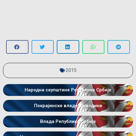
2015
Народна скупштине Републике Србије
Покрајинске владе Војводине
Влада Републике Србије