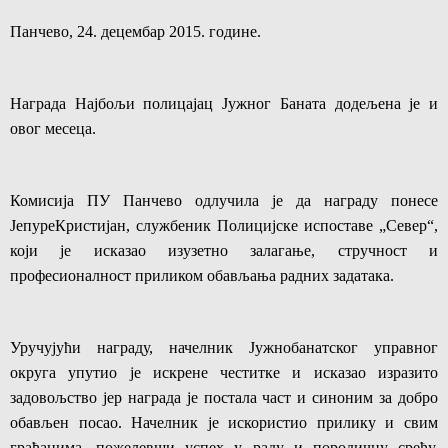
Панчево, 24. децембар 2015. године.
Награда Најбољи полицајац Јужног Баната додељена је и
овог месеца.
Комисија ПУ Панчево одлучила је да награду понесе
Јепуре
Кристијан, службеник Полицијске испоставе „Север“,
који је исказао изузетно залагање, стручност и
професионалност приликом обављања радних задатака.
Уручујући награду, начелник Јужнобанатског управног
округа упутио је искрене честитке и исказао изразито
задовољство јер награда је постала част и синоним за добро
обављен посао. Начелник је искористио прилику и свим
грађанима, пожелевши успех у раду и породичну срећу,