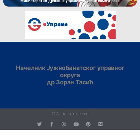
Министарство државне управе и локалне самоуправе
Начелник Јужнобанатског управног
округа
др Зоран Тасић
© All rights reserved