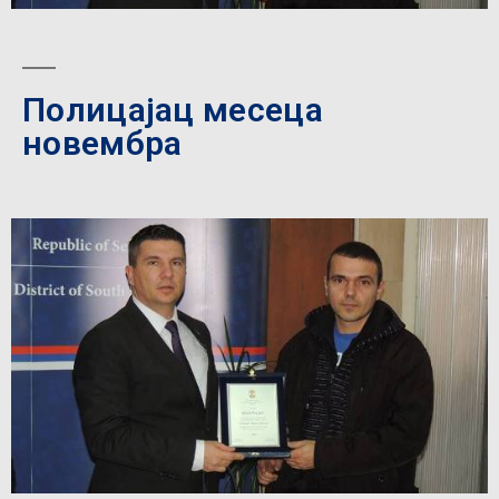
Полицајац месеца
новембра