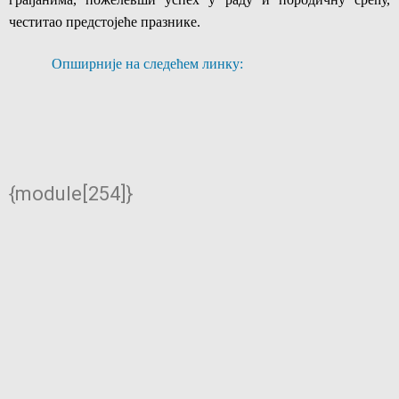
честитао предстојеће празнике.
Опширније на следећем линку:
{module[254]}