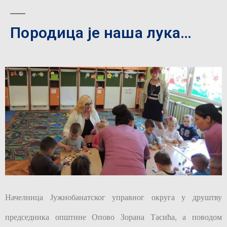
Породица је наша лука…
Начелница Јужнобанатског управног округа у друштву
председника општине Опово Зорана Тасића, а поводом