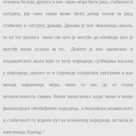
основна ћелија друшта и као таква мора бити јака, стабилна и
сигурна, јер само таква може бити добар основ за јаку,
стабилну и сигурну државу. Држава је тих чињеница свесна,
те из тог разлога чини све што је могуће да обезбеди што је
могуће више услова за то. Донето је низ законских и
подзаконских аката који се тичу породице, сузбијања насиља
у породици, доносе се и спроводе социјални програми и као
можда најважнија мера, чини се све, да се стопа
незапослености смањи. Више запослених људи значи и више
финансијски обезбеђених породица, а економска независност
и стабилност су једини пут ка оснаженој породици, истакла је
начелница Лончар.“