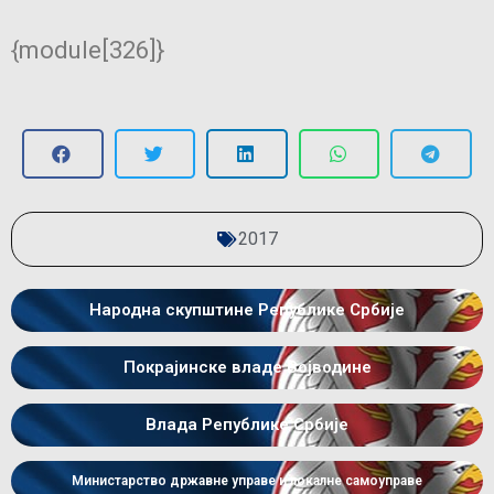
{module[326]}
2017
Народна скупштине Републике Србије
Покрајинске владе Војводине
Влада Републике Србије
Министарство државне управе и локалне самоуправе