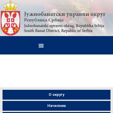
О округу
Начелник