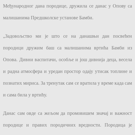
Међународног дана породице, дружила се данас у Опову са
малишанима Предшколске установе Бамби.
„Задовољство ми је што се на данашњи дан посвећен
породици дружим баш са малишанима вртића Бамби из
Опова. Дивни васпитачи, особље и још дивнија деца, весела
и радна атмосфера и уредан простор одају утисак топлине и
познатих мириса. За тренутак сам се вратила у време када сам
и сама била у вртићу.
Данас сам овде са жељом да промовишем значај и важност
породице и правих породичних вредности. Породица је