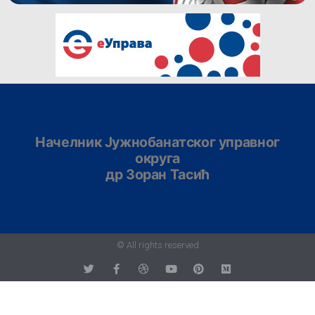
Начелник Јужнобанатског управног
округа
др Зоран Тасић
© All rights reserved