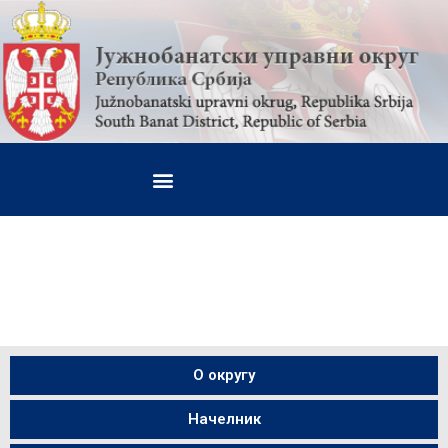
О округу
Начелник