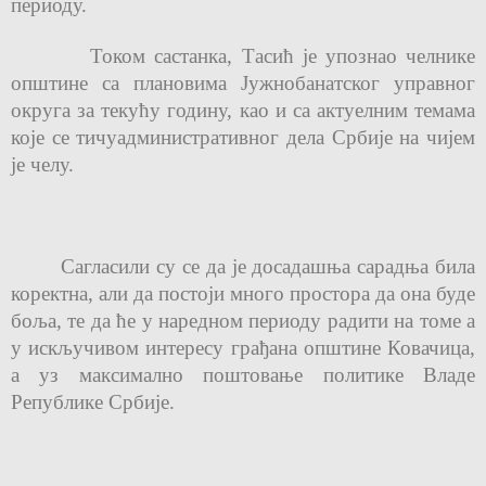
периоду.
Током састанка, Тасић је упознао челнике
општине са плановима Јужнобанатског управног
округа за текућу годину, као и са актуелним темама
које се тичу
административног дела Србије на чијем
је челу.
Сагласили су се да је досадашња сарадња била
коректна, али да постоји много простора да она буде
боља, те да ће у наредном периоду радити на томе а
у искључивом интересу грађана општине Ковачиц
a
,
а уз максимално поштовање политике Владе
Републике Србије.