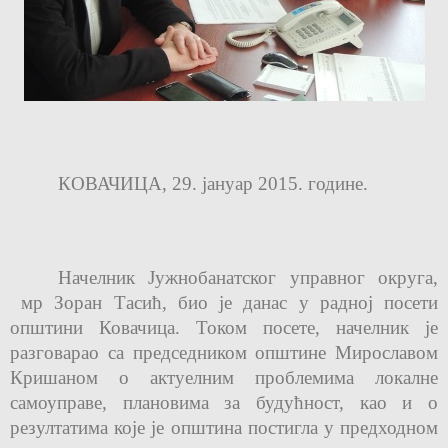
КОВАЧИЦА, 29. јануар 2015. године.
Начелник Јужнобанатског управног округа
,
мр Зоран Тасић, био је данас у радној посети
општини Ковачица. Током посете, начелник је
разговарао са
п
редседником општине Мирославом
Кришаном о актуелним проблемима локалне
самоуправе, плановима за будућност, као и о
резултатима које је општина постигла у предходном