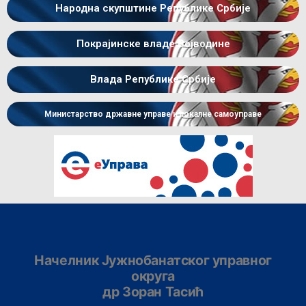
Народна скупштине Републике Србије
Покрајинске владе Војводине
Влада Републике Србије
Министарство државне управе и локалне самоуправе
Начелник Јужнобанатског управног
округа
др Зоран Тасић