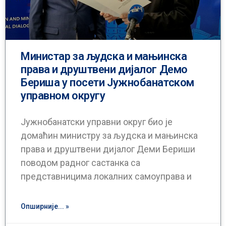
Министар за људска и мањинска
права и друштвени дијалог Демо
Бериша у посети Јужнобанатском
управном округу
Јужнобанатски управни округ био је
домаћин министру за људска и мањинска
права и друштвени дијалог Деми Бериши
поводом радног састанка са
представницима локалних самоуправа и
Опширније... »