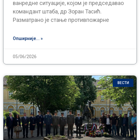
ванредне ситуације, којом је председавао
командант штаба, др Зоран Тасић.
Разматрано је стање противпожарне
Опширније... »
05/06/2026
ВЕСТИ