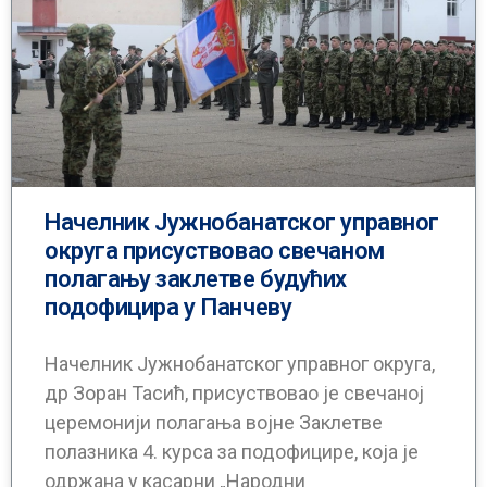
Начелник Јужнобанатског управног
округа присуствовао свечаном
полагању заклетве будућих
подофицира у Панчеву
Начелник Јужнобанатског управног округа,
др Зоран Тасић, присуствовао је свечаноj
церемонији полагања војне Заклетве
полазника 4. курса за подофицире, која је
одржана у касарни „Народни