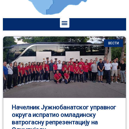
ВЕСТИ
Начелник Јужнобанатског управног
округа испратио омладинску
ватрогасну репрезентацију на