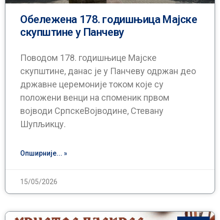
Oбележена 178. годишњица Мајске
скупштине у Панчеву
Поводом 178. годишњице Мајске
скупштине, данас је у Панчеву одржан део
државне церемоније током које су
положени венци на споменик првом
војводи СрпскеВојводине, Стевану
Шупљикцу.
Опширније... »
15/05/2026