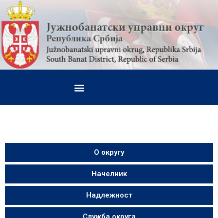
О округу
Начелник
Надлежност
Служба округа