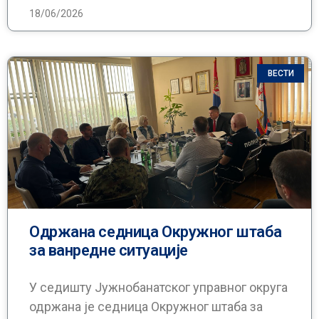
18/06/2026
ВЕСТИ
Одржана седница Окружног штаба
за ванредне ситуације
У седишту Јужнобанатског управног округа
одржана је седница Окружног штаба за