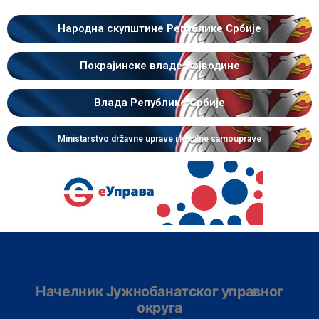
Народна скупштине Републике Србије
Покрајинске владе Војводине
Влада Републике Србије
Ministarstvo državne uprave i lokalne samouprave
Начелник Јужнобанатског управног
округа