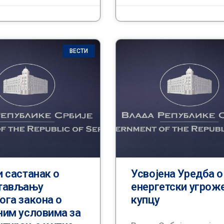
ВЕСТИ
 састанак о
Усвојена Уредба о
тављању
енергетски угрож
ога закона о
купцу
ним условима за