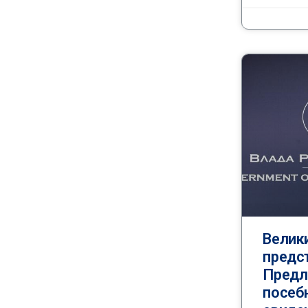
Велики
предс
Предл
посеб