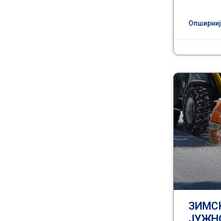
Опширније
ЗИМС
ЈУЖН