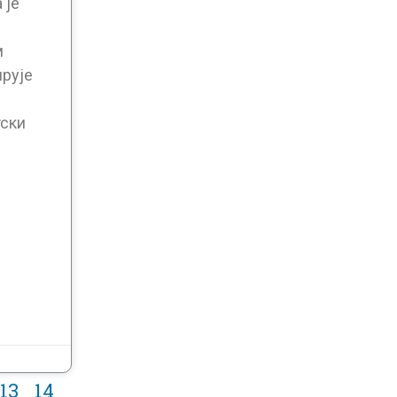
 је
м
ирује
тски
13
14