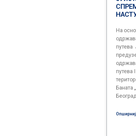
СПРЕ
НАСТ
На осно
одржав
путева 
предуз
одржав
путева I
територ
Баната 
Београ
Опширније