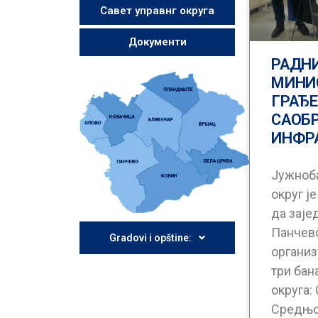
Савет управнг округа
Документи
РАДНИ
МИНИ
ГРАЂЕ
САОБР
ИНФР
Јужноб
округ ј
да заје
Панчев
Gradovi i opštine:
организ
три бан
округа:
Средњо