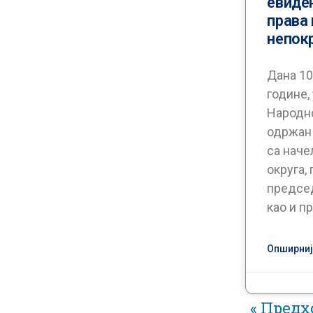
евиде
права 
непок
Дана 10
године, 
Народн
одржан 
са наче
округа,
предсе
као и п
Опширније
« Предх