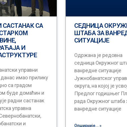
 САСТАНАК СА
СЕДНИЦА ОКРУЖ
СТАРКОМ
ШТАБА ЗА ВАНРЕ
ВИНЕ,
СИТУАЦИЈЕ
АЋАЈА И
АСТРУКТУРЕ
Одржана је редовна
седница Окружног шта
анатски управни
ванредне ситуације
е данас имао прилику
Јужнобанатског управ
дно са градом
округа, на којој је усв
ом буде домаћин и
Предлог годишњег П
ује радни састанак
рада Окружног штаба 
атска управна
ванредне ситуације
 Севернобанатски,
банатски и
Опширније... »