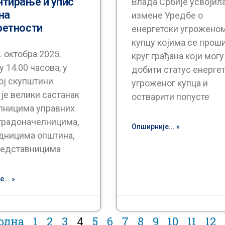
нтирање и упис
Влада Србије усвојила
на
измене Уредбе о
ретности
енергетски угрожено
купцу којима се прош
. октобра 2025.
круг грађана који могу
у 14.00 часова, у
добити статус енерге
ој скупштини
угроженог купца и
је велики састанак
остварити попусте
лницима управних
 градоначелницима,
Опширније... »
дницима општина,
редставницима
... »
одна
1
2
3
4
5
6
7
8
9
10
11
12