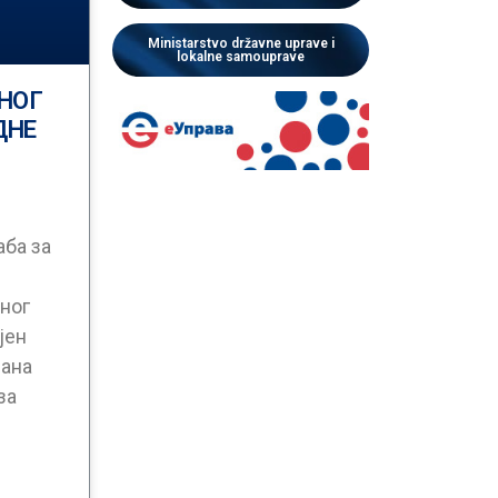
Ministarstvo državne uprave i
lokalne samouprave
НОГ
ДНЕ
ба за
ног
ојен
лана
за