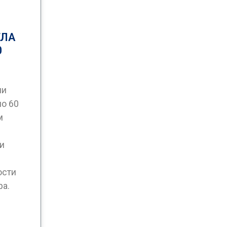
ЕЛА
0
ни
ио 60
м
 и
ости
ра.