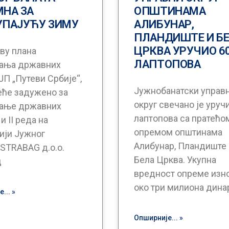
МНА ЗА
ОПШТИНАМА
УПАЈУЋУ ЗИМУ
АЛИБУНАР,
ПЛАНДИШТЕ И Б
ЦРКВА УРУЧИО 6
ву плана
ЛАПТОПОВА
ања државних
ЈП „Путеви Србије“,
Јужнобанатски управ
еће задужено за
округ свечано је уруч
ање државних
лаптопова са пратећо
 и II реда на
опремом општинама
ији Јужног
Алибунар, Пландиште
„STRABAG д.о.о.
Бела Црква. Укупна
д
вредност опреме изн
око три милиона дина
... »
Опширније... »